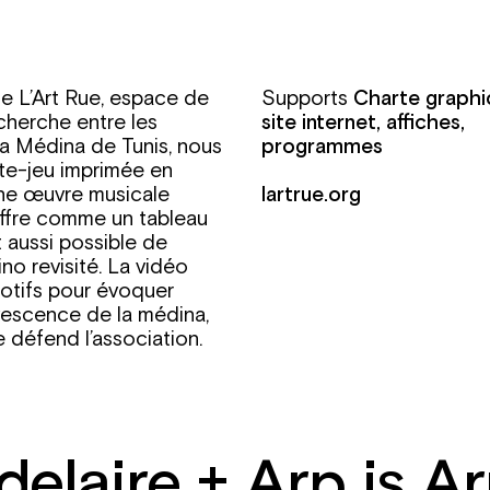
de L’Art Rue, espace de
Supports
Charte graphi
cherche entre les
site internet, affiches,
la Médina de Tunis, nous
programmes
te-jeu imprimée en
une œuvre musicale
lartrue.org
’offre comme un tableau
t aussi possible de
o revisité. La vidéo
motifs pour évoquer
ervescence de la médina,
e défend l’association.
elaire + Arp is A